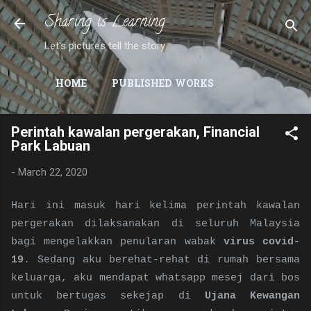
Sharing is Learning
Skip to main content
Let's pictures tell the story
HOME
PUBLISHED WORKS
Perintah kawalan pergerakan, Financial
Park Labuan
-
March 22, 2020
Hari ini masuk hari kelima perintah kawalan
pergerakan dilaksanakan di seluruh Malaysia
bagi mengelakkan penularan wabak
virus covid-
19
. Sedang aku berehat-rehat di rumah bersama
keluarga, aku mendapat whatsapp mesej dari bos
untuk bertugas sekejap di
Ujana Kewangan