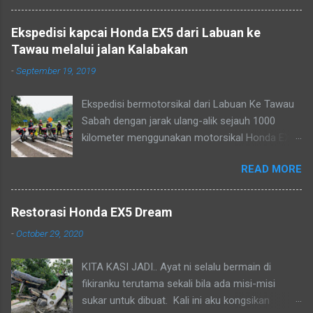
yang perlu dibuat lagi ni Projek yang belum
menjadi, belum jumpa bakul Layan Konvoi naik
Ekspedisi kapcai Honda EX5 dari Labuan ke
bukit Kimanis batu 16 Ex5 dream FI 110 Santai
Tawau melalui jalan Kalabakan
petang bersamanya menunggu matahari
-
September 19, 2019
terbenam.
Ekspedisi bermotorsikal dari Labuan Ke Tawau
Sabah dengan jarak ulang-alik sejauh 1000
kilometer menggunakan motorsikal Honda EX5
pada april 2019. Kos petrol cuma RM50 sahaja.
READ MORE
Kami disajikan pemandangan indah berbukit-
bukau yang menghijau melalui jalan kalabakan.
Perjalanan yang santai dan berhenti di beberapa
Restorasi Honda EX5 Dream
persinggahan untuk ziarah dan ibadah.
-
October 29, 2020
Bergambar sebelum menaiki bukit kimanis
Perjalanan menuju ke Tawau melalui jalan
KITA KASI JADI.. Ayat ni selalu bermain di
Keningau - Kalabakan yang mendamaikan.
fikiranku terutama sekali bila ada misi-misi
Singgah solat jumaat di masjid felda Kalabakan
sukar untuk dibuat. Kali ini aku kongsikan
Rehat sebentar 81km sebelum sampai ke