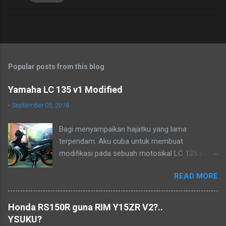
Popular posts from this blog
Yamaha LC 135 v1 Modified
-
September 05, 2018
Bagi menyampaikan hajatku yang lama
terpendam. Aku cuba untuk membuat
modifikasi pada sebuah motosikal LC 135 v1
mengikut pandangan mata ku sendiri. Sudah
READ MORE
lama ia menjadi lukisan, tetapi tidak mampu
pada masa dahulu. Biarlah ianya menjadi
kenangan dalam hidup..
Honda RS150R guna RIM Y15ZR V2?..
YSUKU?