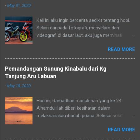
-
May 31, 2020
Kali ini aku ingin bercerita sedikit tentang hobi.
Selain daripada fotografi, menyelam dan
videografi di dasar laut, aku juga meminati
aktiviti berkonvoi menggunakan motosikal
READ MORE
kapcai kerana perjalanan yang sangat jimat dan
membolehkan aku untuk menikmati keindahan
alam dan dikongsikan dengan lensa kamera.
Pemandangan Gunung Kinabalu dari Kg
Aku dan kawan-kawan sebenarnya sudah
Tanjung Aru Labuan
merancang untuk menjelajah Borneo tetapi
-
May 18, 2020
semuanya terbantut kerana Perintah Kawalan
Pergerakan Bersyarat (PKPB) yang masih lagi
Hari ini, Ramadhan masuk hari yang ke 24.
berkuatkuasa bagi mengekang penularan wabak
Alhamdulillah diberi kesihatan dalam
COVID-19. Apabila keadaan pulih kelak aku akan
melaksanakan ibadah puasa. Selesai solat
meneruskan rancangan yang telah tergendala.
subuh aku mengambil kesempatan untuk
Untuk perjalanan yang lebih stabil aku
READ MORE
membaca Al-quran kerana selalunya pandai
melakukan sedikit upgrade dengan
datang penyakit malas membelenggu diri. Aku