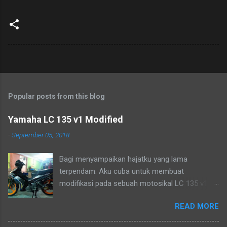
Popular posts from this blog
Yamaha LC 135 v1 Modified
-
September 05, 2018
Bagi menyampaikan hajatku yang lama
terpendam. Aku cuba untuk membuat
modifikasi pada sebuah motosikal LC 135 v1
mengikut pandangan mata ku sendiri. Sudah
READ MORE
lama ia menjadi lukisan, tetapi tidak mampu
pada masa dahulu. Biarlah ianya menjadi