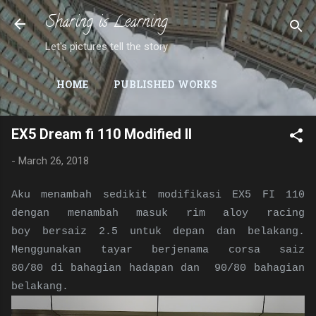
Sharing is Learning
Skip to main content
Let's pictures tell the story
HOME
PUBLISHED WORKS
EX5 Dream fi 110 Modified II
-
March 26, 2018
Aku menambah sedikit modifikasi EX5 FI 110
dengan menambah masuk rim aloy racing
boy
bersaiz 2.5 untuk depan dan belakang.
Menggunakan tayar berjenama corsa saiz
80/80
di bahagian hadapan dan 90/80 bahagian
belakang.