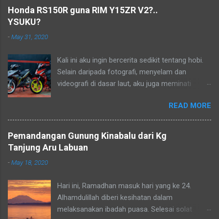
kenangan dalam hidup..
Honda RS150R guna RIM Y15ZR V2?..
YSUKU?
-
May 31, 2020
Kali ini aku ingin bercerita sedikit tentang hobi.
Selain daripada fotografi, menyelam dan
videografi di dasar laut, aku juga meminati
aktiviti berkonvoi menggunakan motosikal
READ MORE
kapcai kerana perjalanan yang sangat jimat dan
membolehkan aku untuk menikmati keindahan
alam dan dikongsikan dengan lensa kamera.
Pemandangan Gunung Kinabalu dari Kg
Aku dan kawan-kawan sebenarnya sudah
Tanjung Aru Labuan
merancang untuk menjelajah Borneo tetapi
-
May 18, 2020
semuanya terbantut kerana Perintah Kawalan
Pergerakan Bersyarat (PKPB) yang masih lagi
Hari ini, Ramadhan masuk hari yang ke 24.
berkuatkuasa bagi mengekang penularan wabak
Alhamdulillah diberi kesihatan dalam
COVID-19. Apabila keadaan pulih kelak aku akan
melaksanakan ibadah puasa. Selesai solat
meneruskan rancangan yang telah tergendala.