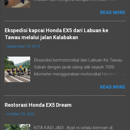
menggunakan fork honda wave 125. Aku
Labuan. Kelihatan seorang nela...
guna rim hitam patern MBX yang di keluarkan
memilih cakera 300mm untuk menjadikan ex5 fi
READ MORE
oleh Racing Boy. Siap la sedikit tapi masih ada
ini lebih menarik.
yang perlu dibuat lagi ni Projek yang belum
menjadi, belum jumpa bakul Layan Konvoi naik
Ekspedisi kapcai Honda EX5 dari Labuan ke
bukit Kimanis batu 16 Ex5 dream FI 110 Santai
Tawau melalui jalan Kalabakan
petang bersamanya menunggu matahari
-
September 19, 2019
terbenam.
Ekspedisi bermotorsikal dari Labuan Ke Tawau
Sabah dengan jarak ulang-alik sejauh 1000
kilometer menggunakan motorsikal Honda EX5
pada april 2019. Kos petrol cuma RM50 sahaja.
READ MORE
Kami disajikan pemandangan indah berbukit-
bukau yang menghijau melalui jalan kalabakan.
Perjalanan yang santai dan berhenti di beberapa
Restorasi Honda EX5 Dream
persinggahan untuk ziarah dan ibadah.
-
October 29, 2020
Bergambar sebelum menaiki bukit kimanis
Perjalanan menuju ke Tawau melalui jalan
KITA KASI JADI.. Ayat ni selalu bermain di
Keningau - Kalabakan yang mendamaikan.