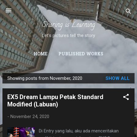
Skip to main content
Sharing is Learning
Let's pictures tell the story
HOME
PUBLISHED WORKS
Showing posts from November, 2020
SHOW ALL
P
o
EX5 Dream Lampu Petak Standard
s
Modified (Labuan)
t
s
-
November 24, 2020
Di Entry yang lalu, aku ada menceritakan