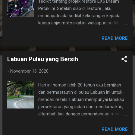
sedikit tentang projek restore EX5 Dream
Petak ini. Setelah siap di restore , aku
mendapati ada sedikit kekurangan kepada
kuasa enjin motosikal ini walaupun sudah
menggunakan blok 53 dari jenama UMA
Racing, high camshaft dan dan mengubah
READ MORE
sedikit di bahagian enjin menggunakan alat
ganti dari enjin motosikal EX5 Class 1.
Labuan Pulau yang Bersih
Bukanlah kelajuan yang aku cari, cuma untuk
mendapatkan respon enjin yang baik ketika
-
November 16, 2020
motosikal hendak memulakan perjalanan.
Aku mendapat cadangan dari seorang
Hari ini hampir lebih 20 tahun aku berhijrah
sahabat sepejabatku Rafizam untuk
dan bermastautin di pulau Labuan ini untuk
membuat degree Wheel di RK Motorsport
mencari rezeki. Labuan mempunyai lanskap
Labuan. Degree wheel dilakukan untuk
persekitaran yang indah dan mendamaikan,
mendapatkan ketepatan bacaan bagi
ditambah lagi dengan pemandangan menarik
pembakaran yang sempurna sekiranya ada
ketika matahari terbit dan terbenam di tepian
pengubahsuaian kepada enjin standard
pantai kerana pulau Labuan di kelilingi oleh
READ MORE
seperti pengubahsuaian pada camshaft. Di