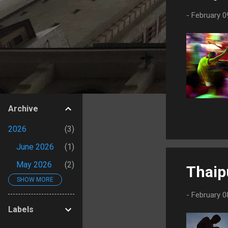
s
-
February 0
Archive
2026
3
June 2026
1
May 2026
2
Thaip
SHOW MORE
2025
4
-
February 0
September
Labels
2025
1
August 2025
1