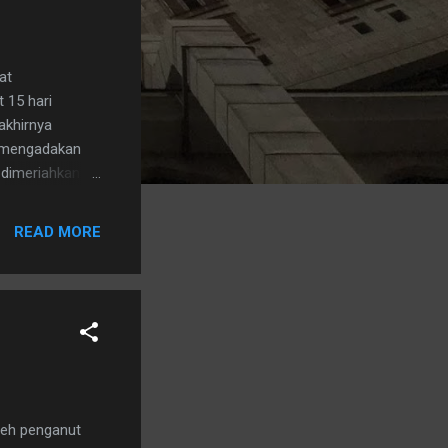
at
 15 hari
akhirnya
n mengadakan
 dimeriahkan
an-rakan
rsebut
READ MORE
leh penganut