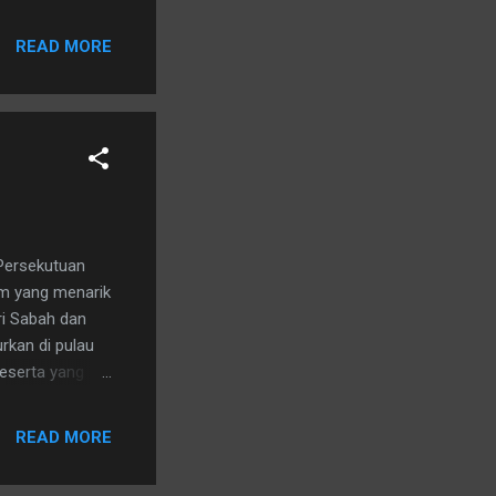
READ MORE
 Persekutuan
km yang menarik
ri Sabah dan
urkan di pulau
peserta yang
 pelancong luar
ya sukan
READ MORE
0.