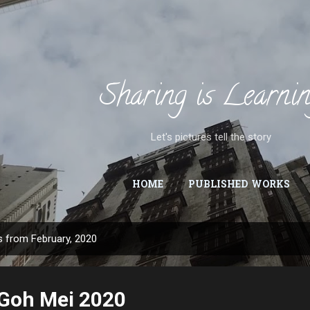
Skip to main content
Sharing is Learni
Let's pictures tell the story
HOME
PUBLISHED WORKS
 from February, 2020
Goh Mei 2020