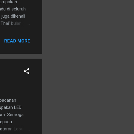
merupakan
du di seluruh
juga dikenali
Thai' bulan
READ MORE
rbadanan
rupakan LED
awam. Semoga
kepada
dataran Labuan