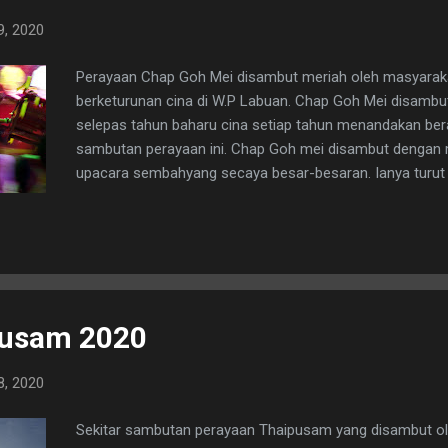
9, 2020
Perayaan Chap Goh Mei disambut meriah oleh masyarak
berketurunan cina di W.P Labuan. Chap Goh Mei disambut
selepas tahun baharu cina setiap tahun menandakan ber
sambutan perayaan ini. Chap Goh mei disambut denga
upacara sembahyang secaya besar-besaran. Ianya turut
dengan letupan mercun dan bunga api. Aku bersama rak
sempat merakamkan gambar-gambar ketika perayaan te
diadakan di sini.
usam 2020
8, 2020
Sekitar sambutan perayaan Thaipusam yang disambut o