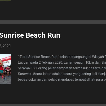
ini.
 Sunrise Beach Run
2, 2020
' Tiara Sunrise Beach Run ' telah berlangsung di Wilayah
Labuan pada 2 februari 2020. Larian sejauh 10km dan 3
seramai 321 orang pelari tempatan termasuk peserta da
Sarawak. Acara larian adalah acara yang sering kali dianj
bebas cukai ini dan selalu mendapat tempat dihati para 
meminati sukan sebegini. Ianya juga dapat menarik minat
ke Labuan bagi merealisasikan tema pembangunan buda
pelancongan sejajar dengan tahun melawat Malaysia 202