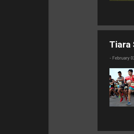
2022
14
December 2022
2
June 2022
1
May 2022
Tiara
1
April 2022
2
-
February 0
March 2022
3
February
2022
3
January 2022
2
2021
27
November 2021
2
October
2021
1