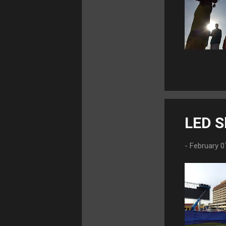
March 2025
1
January 2025
1
2024
2
December 2024
1
January
2024
1
2023
5
LED S
December 2023
1
-
February 0
September
2023
1
July 2023
1
February 2023
1
January
2023
1