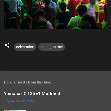
celebration
chap goh mei
Popular posts from this blog
Yamaha LC 135 v1 Modified
-
September 05, 2018