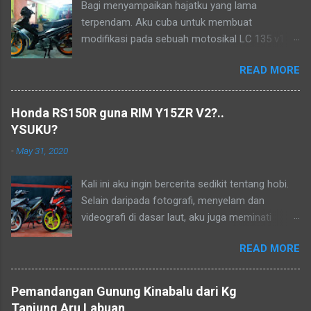
Bagi menyampaikan hajatku yang lama
terpendam. Aku cuba untuk membuat
modifikasi pada sebuah motosikal LC 135 v1
mengikut pandangan mata ku sendiri. Sudah
READ MORE
lama ia menjadi lukisan, tetapi tidak mampu
pada masa dahulu. Biarlah ianya menjadi
kenangan dalam hidup..
Honda RS150R guna RIM Y15ZR V2?..
YSUKU?
-
May 31, 2020
Kali ini aku ingin bercerita sedikit tentang hobi.
Selain daripada fotografi, menyelam dan
videografi di dasar laut, aku juga meminati
aktiviti berkonvoi menggunakan motosikal
READ MORE
kapcai kerana perjalanan yang sangat jimat dan
membolehkan aku untuk menikmati keindahan
alam dan dikongsikan dengan lensa kamera.
Pemandangan Gunung Kinabalu dari Kg
Aku dan kawan-kawan sebenarnya sudah
Tanjung Aru Labuan