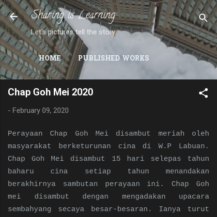
Sharing is Learning
Skip to main content
Let's pictures tell the story
HOME
PUBLISHED WORKS
Chap Goh Mei 2020
-
February 09, 2020
Perayaan Chap Goh Mei disambut meriah oleh
masyarakat berketurunan cina di W.P Labuan.
Chap Goh Mei disambut 15 hari selepas tahun
baharu cina setiap tahun menandakan
berakhirnya sambutan perayaan ini. Chap Goh
mei disambut dengan mengadakan upacara
sembahyang secaya besar-besaran. Ianya turut