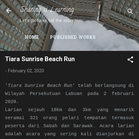
Sharing is Learning
Skip to main content
Let's pictures tell the story
HOME
PUBLISHED WORKS
Tiara Sunrise Beach Run
-
February 02, 2020
'
Tiara Sunrise Beach Run
' telah berlangsung di
Wilayah Persekutuan Labuan pada 2 februari
2020.
Larian sejauh 10km dan 3km yang menarik
seramai 321 orang pelari tempatan termasuk
peserta dari Sabah dan Sarawak. Acara larian
adalah acara yang sering kali dianjurkan di