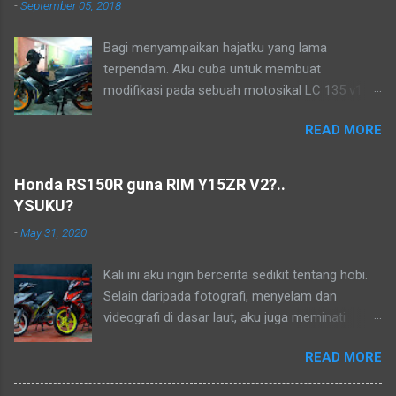
-
September 05, 2018
Bagi menyampaikan hajatku yang lama
terpendam. Aku cuba untuk membuat
modifikasi pada sebuah motosikal LC 135 v1
mengikut pandangan mata ku sendiri. Sudah
READ MORE
lama ia menjadi lukisan, tetapi tidak mampu
pada masa dahulu. Biarlah ianya menjadi
kenangan dalam hidup..
Honda RS150R guna RIM Y15ZR V2?..
YSUKU?
-
May 31, 2020
Kali ini aku ingin bercerita sedikit tentang hobi.
Selain daripada fotografi, menyelam dan
videografi di dasar laut, aku juga meminati
aktiviti berkonvoi menggunakan motosikal
READ MORE
kapcai kerana perjalanan yang sangat jimat dan
membolehkan aku untuk menikmati keindahan