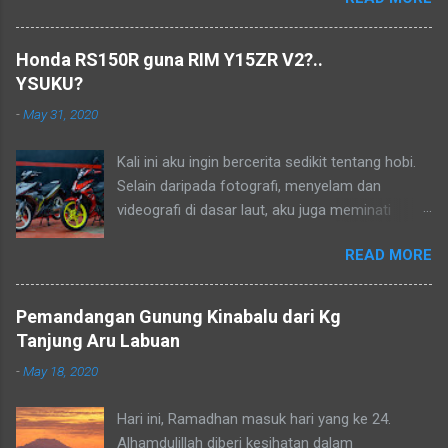
lama ia menjadi lukisan, tetapi tidak mampu
pada masa dahulu. Biarlah ianya menjadi
kenangan dalam hidup..
Honda RS150R guna RIM Y15ZR V2?..
YSUKU?
-
May 31, 2020
Kali ini aku ingin bercerita sedikit tentang hobi.
Selain daripada fotografi, menyelam dan
videografi di dasar laut, aku juga meminati
aktiviti berkonvoi menggunakan motosikal
READ MORE
kapcai kerana perjalanan yang sangat jimat dan
membolehkan aku untuk menikmati keindahan
alam dan dikongsikan dengan lensa kamera.
Pemandangan Gunung Kinabalu dari Kg
Aku dan kawan-kawan sebenarnya sudah
Tanjung Aru Labuan
merancang untuk menjelajah Borneo tetapi
-
May 18, 2020
semuanya terbantut kerana Perintah Kawalan
Pergerakan Bersyarat (PKPB) yang masih lagi
Hari ini, Ramadhan masuk hari yang ke 24.
berkuatkuasa bagi mengekang penularan wabak
Alhamdulillah diberi kesihatan dalam