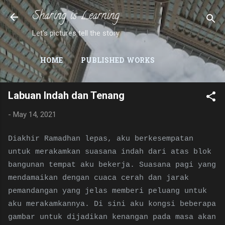
Sharing is Learning
Skip to main content
Let's pictures tell the story
HOME
PUBLISHED WORKS
Labuan Indah dan Tenang
-
May 14, 2021
Diakhir Ramadhan lepas, aku berkesempatan
untuk merakamkan suasana indah dari atas blok
bangunan tempat aku bekerja. Suasana pagi yang
mendamaikan dengan cuaca cerah dan jarak
pemandangan yang jelas memberi peluang untuk
aku merakamkannya. Di sini aku kongsi beberapa
gambar untuk dijadikan kenangan pada masa akan