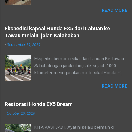
Labuan. Kelihatan seorang nela...
guna rim hitam patern MBX yang di keluarkan
memilih cakera 300mm untuk menjadikan ex5 fi
READ MORE
oleh Racing Boy. Siap la sedikit tapi masih ada
ini lebih menarik.
yang perlu dibuat lagi ni Projek yang belum
menjadi, belum jumpa bakul Layan Konvoi naik
Ekspedisi kapcai Honda EX5 dari Labuan ke
bukit Kimanis batu 16 Ex5 dream FI 110 Santai
Tawau melalui jalan Kalabakan
petang bersamanya menunggu matahari
-
September 19, 2019
terbenam.
Ekspedisi bermotorsikal dari Labuan Ke Tawau
Sabah dengan jarak ulang-alik sejauh 1000
kilometer menggunakan motorsikal Honda EX5
pada april 2019. Kos petrol cuma RM50 sahaja.
READ MORE
Kami disajikan pemandangan indah berbukit-
bukau yang menghijau melalui jalan kalabakan.
Perjalanan yang santai dan berhenti di beberapa
Restorasi Honda EX5 Dream
persinggahan untuk ziarah dan ibadah.
-
October 29, 2020
Bergambar sebelum menaiki bukit kimanis
Perjalanan menuju ke Tawau melalui jalan
KITA KASI JADI.. Ayat ni selalu bermain di
Keningau - Kalabakan yang mendamaikan.