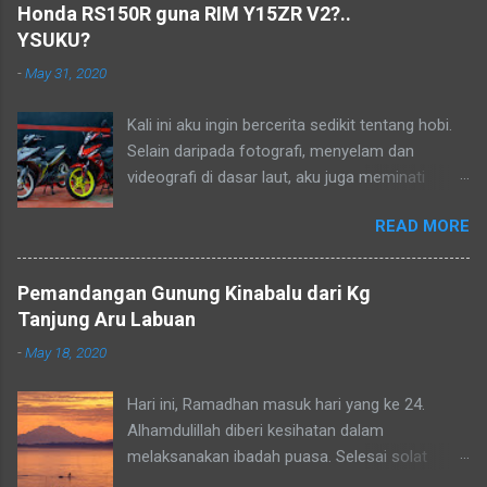
kenangan dalam hidup..
Honda RS150R guna RIM Y15ZR V2?..
YSUKU?
-
May 31, 2020
Kali ini aku ingin bercerita sedikit tentang hobi.
Selain daripada fotografi, menyelam dan
videografi di dasar laut, aku juga meminati
aktiviti berkonvoi menggunakan motosikal
READ MORE
kapcai kerana perjalanan yang sangat jimat dan
membolehkan aku untuk menikmati keindahan
alam dan dikongsikan dengan lensa kamera.
Pemandangan Gunung Kinabalu dari Kg
Aku dan kawan-kawan sebenarnya sudah
Tanjung Aru Labuan
merancang untuk menjelajah Borneo tetapi
-
May 18, 2020
semuanya terbantut kerana Perintah Kawalan
Pergerakan Bersyarat (PKPB) yang masih lagi
Hari ini, Ramadhan masuk hari yang ke 24.
berkuatkuasa bagi mengekang penularan wabak
Alhamdulillah diberi kesihatan dalam
COVID-19. Apabila keadaan pulih kelak aku akan
melaksanakan ibadah puasa. Selesai solat
meneruskan rancangan yang telah tergendala.
subuh aku mengambil kesempatan untuk