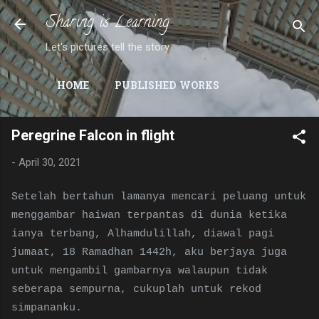
Sharing is Learning
Skip to main content
Let's pictures tell the story
HOME
PUBLISHED WORKS
Peregrine Falcon in flight
-
April 30, 2021
Setelah bertahun lamanya mencari peluang untuk
menggambar haiwan terpantas di dunia ketika
ianya terbang, Alhamdulillah, diawal pagi
jumaat, 18 Ramadhan 1442h, aku berjaya juga
untuk mengambil gambarnya walaupun tidak
seberapa sempurna, cukuplah untuk rekod
simpananku.