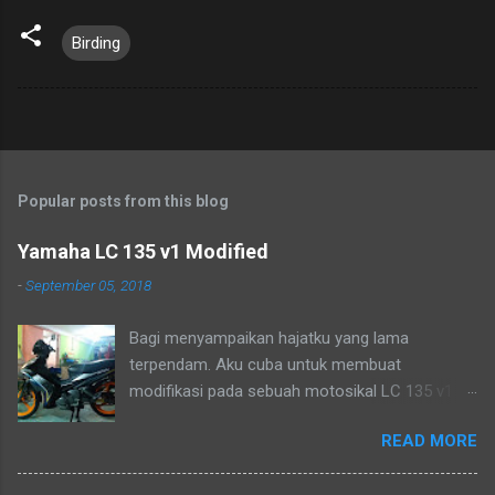
Birding
Popular posts from this blog
Yamaha LC 135 v1 Modified
-
September 05, 2018
Bagi menyampaikan hajatku yang lama
terpendam. Aku cuba untuk membuat
modifikasi pada sebuah motosikal LC 135 v1
mengikut pandangan mata ku sendiri. Sudah
READ MORE
lama ia menjadi lukisan, tetapi tidak mampu
pada masa dahulu. Biarlah ianya menjadi