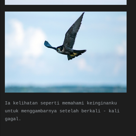
Ia kelihatan seperti memahami keinginanku
untuk menggambarnya setelah berkali - kali
gagal.