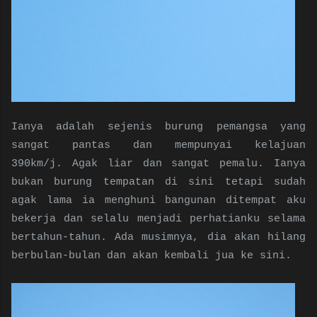
Ianya adalah sejenis burung pemangsa yang
sangat pantas dan mempunyai kelajuan
390km/j.
Agak liar dan sangat pemalu. Ianya 
bukan burung tempatan di sini tetapi sudah 
agak lama ia menghuni bangunan ditempat aku 
bekerja dan selalu menjadi perhatianku selama 
bertahun-tahun. Ada musimnya, dia akan hilang 
berbulan-bulan dan akan kembali jua ke sini.