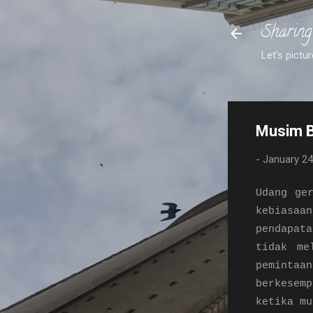
Sharing
Let's pictur
Musim B
-
January 24
Udang ge
kebiasaa
pendapata
tidak me
peminta
berkesemp
ketika mu