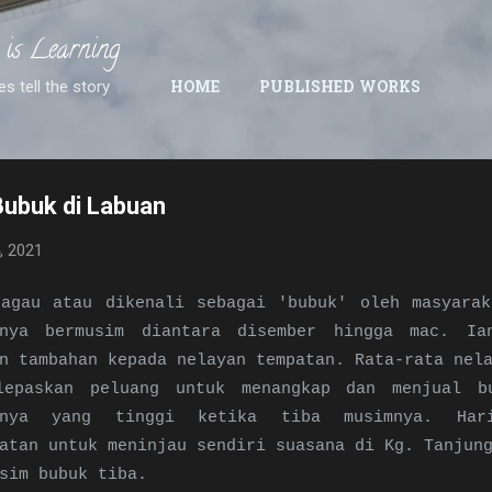
Skip to main content
 is Learning
es tell the story
HOME
PUBLISHED WORKS
ubuk di Labuan
, 2021
ragau atau dikenali sebagai 'bubuk' oleh masyarak
nnya bermusim diantara disember hingga mac. Ia
n tambahan kepada nelayan tempatan. Rata-rata nel
lepaskan peluang untuk menangkap dan menjual b
annya yang tinggi ketika tiba musimnya. Ha
atan untuk meninjau sendiri suasana di Kg. Tanjun
sim bubuk tiba.