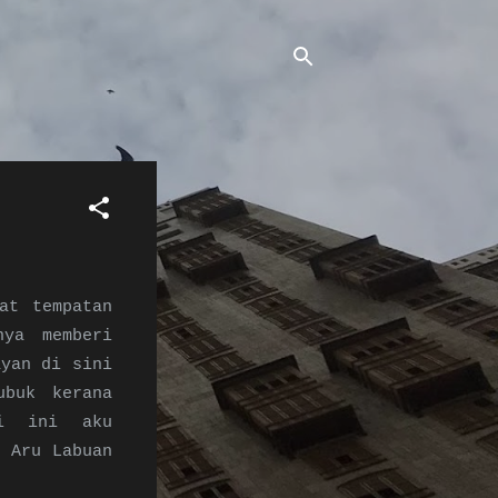
at tempatan
nya memberi
ayan di sini
ubuk kerana
ri ini aku
g Aru Labuan