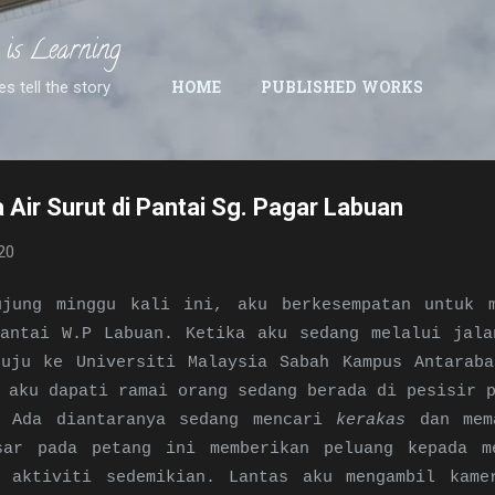
Skip to main content
 is Learning
es tell the story
HOME
PUBLISHED WORKS
Air Surut di Pantai Sg. Pagar Labuan
20
ujung minggu kali ini, aku berkesempatan untuk
pantai W.P Labuan. Ketika aku sedang melalui jala
nuju ke Universiti Malaysia Sabah Kampus Antaraba
 aku dapati ramai orang sedang berada di pesisir 
. Ada diantaranya sedang mencari
kerakas
dan mem
sar pada petang ini memberikan peluang kepada m
n aktiviti sedemikian. Lantas aku mengambil kame