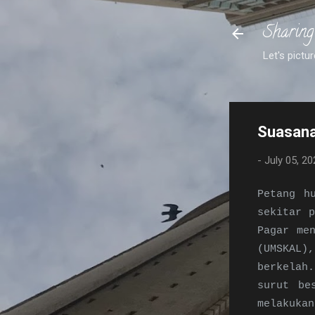
Sharing
Let's pictur
Suasana 
-
July 05, 20
Petang h
sekitar 
Pagar me
(UMSKAL),
berkelah
surut be
melakuka