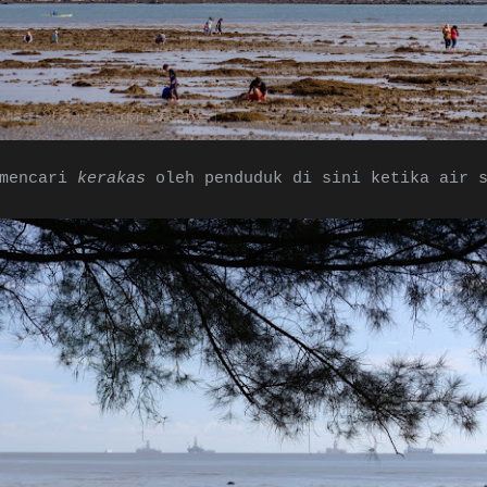
 mencari
kerakas
oleh penduduk di sini ketika air 