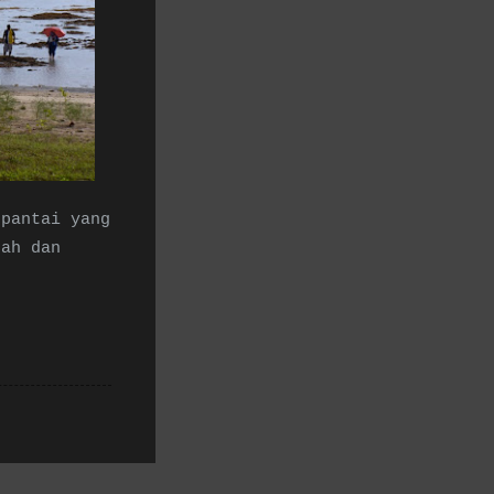
 pantai yang
dah dan