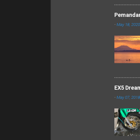
Pemandang
-
May 18, 2020
EX5 Dream 
-
May 07, 2018