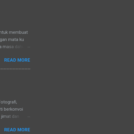
untuk membuat
ngan mata ku
da masa dahulu.
READ MORE
fotografi,
ti berkonvoi
 jimat dan
gsikan dengan
READ MORE
ncang untuk