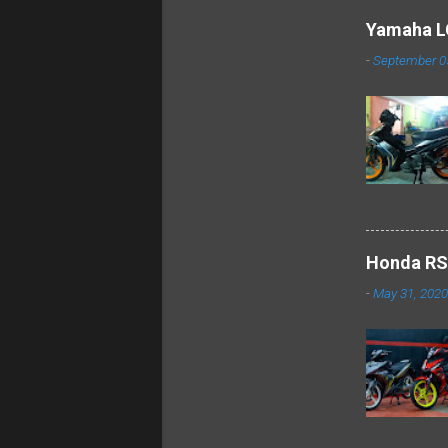
Yamaha LC
-
September 0
Honda RS
-
May 31, 2020