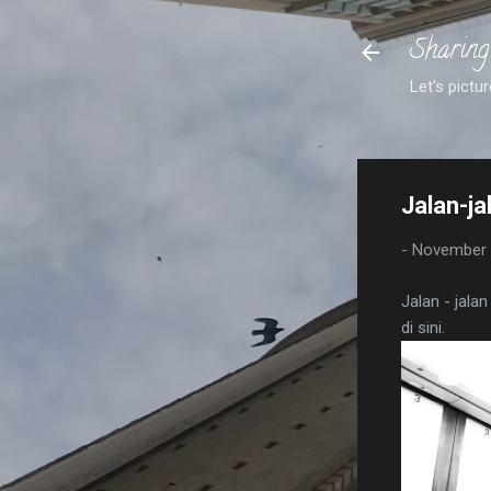
Sharing
Let's pictur
Jalan-ja
-
November 
Jalan - jala
di sini.