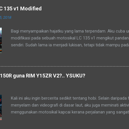
 135 v1 Modified
5, 2018
Bagi menyampaikan hajatku yang lama terpendam. Aku cuba 
modifikasi pada sebuah motosikal LC 135 v1 mengikut panda
sendiri. Sudah lama ia menjadi lukisan, tetapi tidak mampu pa
Biarlah ianya menjadi kenangan dalam hidup..
150R guna RIM Y15ZR V2?.. YSUKU?
Kali ini aku ingin bercerita sedikit tentang hobi. Selain daripada 
menyelam dan videografi di dasar laut, aku juga meminati aktivi
menggunakan motosikal kapcai kerana perjalanan yang sangat
membolehkan aku untuk menikmati keindahan alam dan dikon
lensa kamera. Aku dan kawan-kawan sebenarnya sudah mera