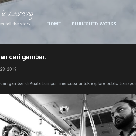
Skip to main content
 is Learning
es tell the story
HOME
PUBLISHED WORKS
lan cari gambar.
28, 2019
n cari gambar di Kuala Lumpur. mencuba untuk explore public transpo