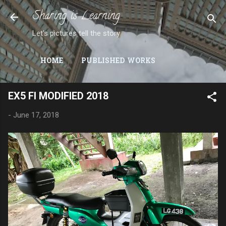
Sharing is Learning
Skip to main content
Let's pictures tell the story
HOME
PUBLISHED WORKS
EX5 FI MODIFIED 2018
-
June 17, 2018