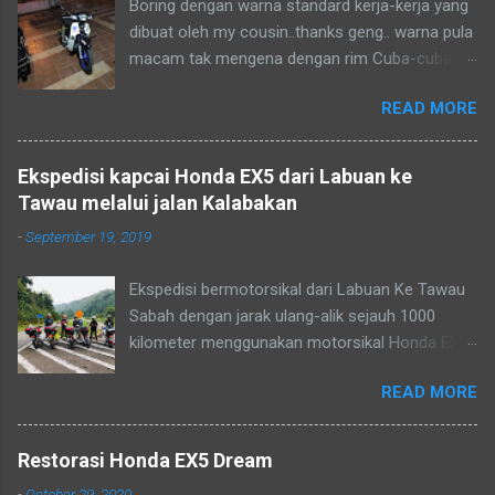
Boring dengan warna standard kerja-kerja yang
dengan menyalin kembali sistem brek dari
cuaca baik. Anjung Ketam merupakan salah
dibuat oleh my cousin..thanks geng.. warna pula
honda jenis wave 125. Fork depan juga
satu tempat makanan laut yang terkenal di W.P
macam tak mengena dengan rim Cuba-cuba
menggunakan fork honda wave 125. Aku
Labuan. Kelihatan seorang nela...
guna rim hitam patern MBX yang di keluarkan
memilih cakera 300mm untuk menjadikan ex5 fi
READ MORE
oleh Racing Boy. Siap la sedikit tapi masih ada
ini lebih menarik.
yang perlu dibuat lagi ni Projek yang belum
menjadi, belum jumpa bakul Layan Konvoi naik
Ekspedisi kapcai Honda EX5 dari Labuan ke
bukit Kimanis batu 16 Ex5 dream FI 110 Santai
Tawau melalui jalan Kalabakan
petang bersamanya menunggu matahari
-
September 19, 2019
terbenam.
Ekspedisi bermotorsikal dari Labuan Ke Tawau
Sabah dengan jarak ulang-alik sejauh 1000
kilometer menggunakan motorsikal Honda EX5
pada april 2019. Kos petrol cuma RM50 sahaja.
READ MORE
Kami disajikan pemandangan indah berbukit-
bukau yang menghijau melalui jalan kalabakan.
Perjalanan yang santai dan berhenti di beberapa
Restorasi Honda EX5 Dream
persinggahan untuk ziarah dan ibadah.
-
October 29, 2020