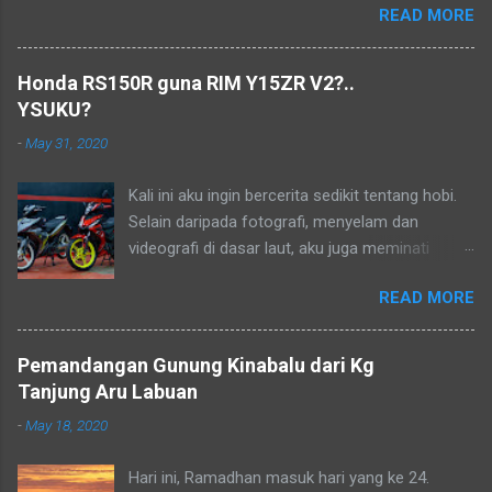
READ MORE
lama ia menjadi lukisan, tetapi tidak mampu
pada masa dahulu. Biarlah ianya menjadi
kenangan dalam hidup..
Honda RS150R guna RIM Y15ZR V2?..
YSUKU?
-
May 31, 2020
Kali ini aku ingin bercerita sedikit tentang hobi.
Selain daripada fotografi, menyelam dan
videografi di dasar laut, aku juga meminati
aktiviti berkonvoi menggunakan motosikal
READ MORE
kapcai kerana perjalanan yang sangat jimat dan
membolehkan aku untuk menikmati keindahan
alam dan dikongsikan dengan lensa kamera.
Pemandangan Gunung Kinabalu dari Kg
Aku dan kawan-kawan sebenarnya sudah
Tanjung Aru Labuan
merancang untuk menjelajah Borneo tetapi
-
May 18, 2020
semuanya terbantut kerana Perintah Kawalan
Pergerakan Bersyarat (PKPB) yang masih lagi
Hari ini, Ramadhan masuk hari yang ke 24.
berkuatkuasa bagi mengekang penularan wabak