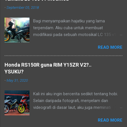
-
September 05, 2018
Bagi menyampaikan hajatku yang lama
terpendam. Aku cuba untuk membuat
modifikasi pada sebuah motosikal LC 135 v1
mengikut pandangan mata ku sendiri. Sudah
READ MORE
lama ia menjadi lukisan, tetapi tidak mampu
pada masa dahulu. Biarlah ianya menjadi
kenangan dalam hidup..
Honda RS150R guna RIM Y15ZR V2?..
YSUKU?
-
May 31, 2020
Kali ini aku ingin bercerita sedikit tentang hobi.
Selain daripada fotografi, menyelam dan
videografi di dasar laut, aku juga meminati
aktiviti berkonvoi menggunakan motosikal
READ MORE
kapcai kerana perjalanan yang sangat jimat dan