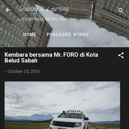
Sharing is Learning
Skip to main content
Let's pictures tell the story
HOME
PUBLISHED WORKS
Kembara bersama Mr. FORO di Kota
Belud Sabah
-
October 25, 2016