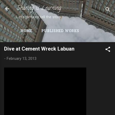
Sharing is Learning
Skip to main content
Let's pictures tell the story
HOME
PUBLISHED WORKS
Dive at Cement Wreck Labuan
-
February 13, 2013