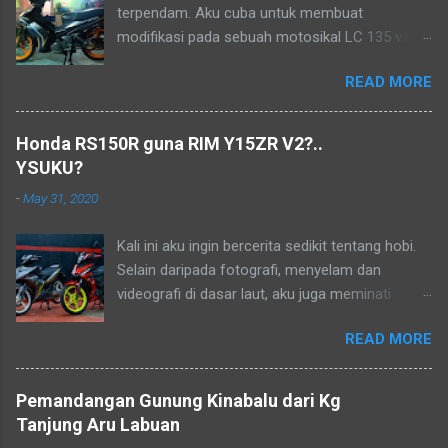
terpendam. Aku cuba untuk membuat
modifikasi pada sebuah motosikal LC 135 v1
mengikut pandangan mata ku sendiri. Sudah
READ MORE
lama ia menjadi lukisan, tetapi tidak mampu
pada masa dahulu. Biarlah ianya menjadi
kenangan dalam hidup..
Honda RS150R guna RIM Y15ZR V2?..
YSUKU?
-
May 31, 2020
Kali ini aku ingin bercerita sedikit tentang hobi.
Selain daripada fotografi, menyelam dan
videografi di dasar laut, aku juga meminati
aktiviti berkonvoi menggunakan motosikal
READ MORE
kapcai kerana perjalanan yang sangat jimat dan
membolehkan aku untuk menikmati keindahan
alam dan dikongsikan dengan lensa kamera.
Pemandangan Gunung Kinabalu dari Kg
Aku dan kawan-kawan sebenarnya sudah
Tanjung Aru Labuan
merancang untuk menjelajah Borneo tetapi