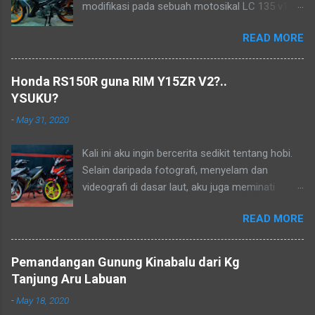
modifikasi pada sebuah motosikal LC 135 v1
mengikut pandangan mata ku sendiri. Sudah
READ MORE
lama ia menjadi lukisan, tetapi tidak mampu
pada masa dahulu. Biarlah ianya menjadi
kenangan dalam hidup..
Honda RS150R guna RIM Y15ZR V2?..
YSUKU?
-
May 31, 2020
Kali ini aku ingin bercerita sedikit tentang hobi.
Selain daripada fotografi, menyelam dan
videografi di dasar laut, aku juga meminati
aktiviti berkonvoi menggunakan motosikal
READ MORE
kapcai kerana perjalanan yang sangat jimat dan
membolehkan aku untuk menikmati keindahan
alam dan dikongsikan dengan lensa kamera.
Pemandangan Gunung Kinabalu dari Kg
Aku dan kawan-kawan sebenarnya sudah
Tanjung Aru Labuan
merancang untuk menjelajah Borneo tetapi
-
May 18, 2020
semuanya terbantut kerana Perintah Kawalan