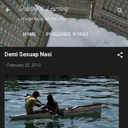
Sharing is Learning
Skip to main content
Let's pictures tell the story
HOME
PUBLISHED WORKS
Demi Sesuap Nasi
-
February 22, 2010