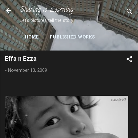
Sharing is Learning
Skip to main content
Let's pictures tell the story
HOME
PUBLISHED WORKS
Effa n Ezza
-
November 13, 2009