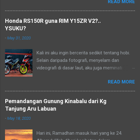
READ MORE
lama ia menjadi lukisan, tetapi tidak mampu
pada masa dahulu. Biarlah ianya menjadi
kenangan dalam hidup..
Honda RS150R guna RIM Y15ZR V2?..
YSUKU?
-
May 31, 2020
Kali ini aku ingin bercerita sedikit tentang hobi.
Selain daripada fotografi, menyelam dan
videografi di dasar laut, aku juga meminati
aktiviti berkonvoi menggunakan motosikal
READ MORE
kapcai kerana perjalanan yang sangat jimat dan
membolehkan aku untuk menikmati keindahan
alam dan dikongsikan dengan lensa kamera.
Pemandangan Gunung Kinabalu dari Kg
Aku dan kawan-kawan sebenarnya sudah
Tanjung Aru Labuan
merancang untuk menjelajah Borneo tetapi
-
May 18, 2020
semuanya terbantut kerana Perintah Kawalan
Pergerakan Bersyarat (PKPB) yang masih lagi
Hari ini, Ramadhan masuk hari yang ke 24.
berkuatkuasa bagi mengekang penularan wabak